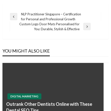
Post
NLP Practitioner Singapore – Certification
Previous
for Personal and Professional Growth
navigation
Post
Custom Logo Door Mats Personalised for
Next
You: Durable, Stylish & Effective
Post
YOU MIGHT ALSO LIKE
DIGITAL MARKETING
Outrank Other Dentists Online with These
Dental SEO Tips