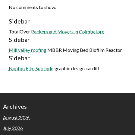
No comments to show.
Sidebar
TotalOver
Packers and Movers in Coimbatore
Sidebar
Mill valley roofing
MBBR Moving Bed Biofilm Reactor
Sidebar
Nonton Film Sub Indo
graphic design cardiff
Archives
August 2026
July 2026