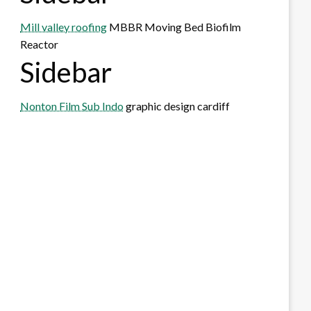
Mill valley roofing
MBBR Moving Bed Biofilm
Reactor
Sidebar
Nonton Film Sub Indo
graphic design cardiff