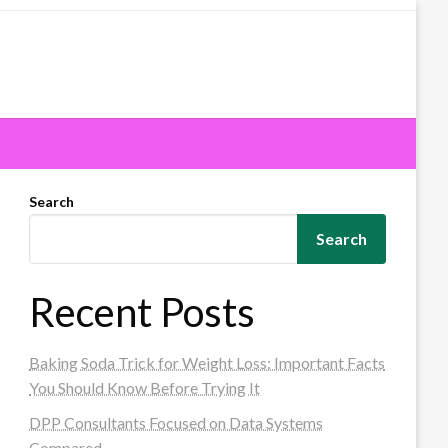
Search
Search
Recent Posts
Baking Soda Trick for Weight Loss: Important Facts
You Should Know Before Trying It
DPP Consultants Focused on Data Systems
Compared