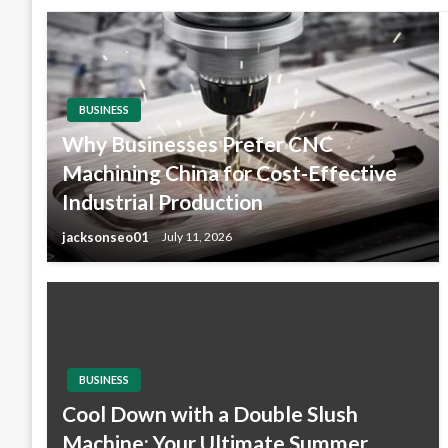
BUSINESS
Why Businesses Prefer CNC
Machining China for Cost-Effective
Industrial Production
jacksonseo01
July 11, 2026
BUSINESS
Cool Down with a Double Slush
Machine: Your Ultimate Summer