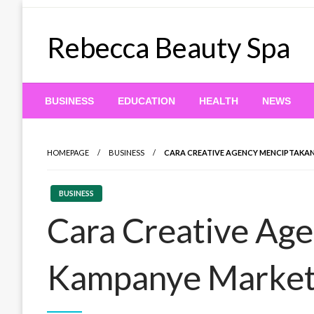
Skip
to
Rebecca Beauty Spa
content
BUSINESS
EDUCATION
HEALTH
NEWS
HOMEPAGE
BUSINESS
CARA CREATIVE AGENCY MENCIPTAKAN
BUSINESS
Cara Creative Ag
Kampanye Marketi