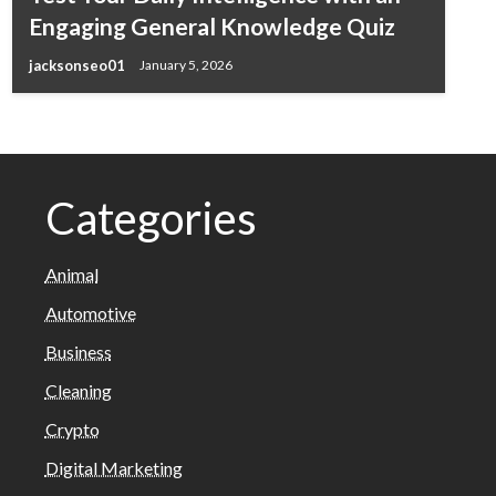
Engaging General Knowledge Quiz
jacksonseo01
January 5, 2026
Categories
Animal
Automotive
Business
Cleaning
Crypto
Digital Marketing