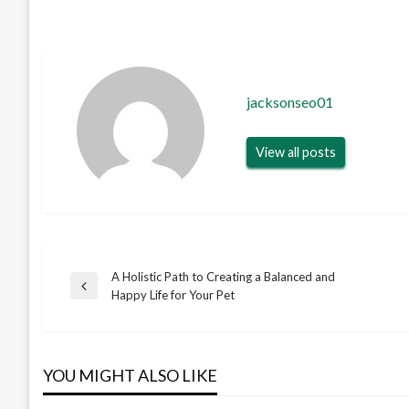
jacksonseo01
View all posts
A Holistic Path to Creating a Balanced and
Post
Previous
Happy Life for Your Pet
Post
navigation
YOU MIGHT ALSO LIKE