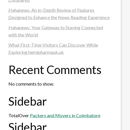
Hahanews: An In-Depth Review of Features
Designed to Enhance the News Reading Experience
Hahanews: Your Gateway to Staying Connected
with the World
What First-Time Visitors Can Discover While
Exploring hemipharmauk.uk
Recent Comments
No comments to show.
Sidebar
TotalOver
Packers and Movers in Coimbatore
Sidebar