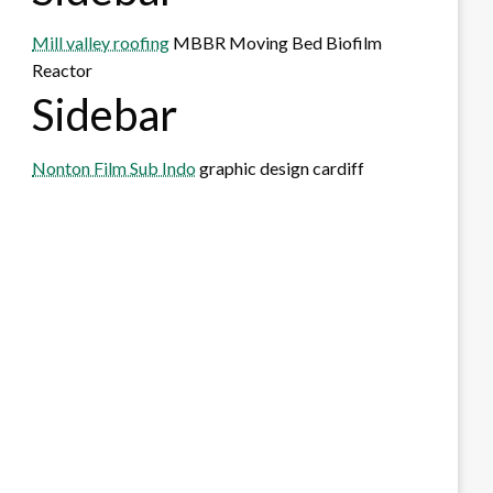
Mill valley roofing
MBBR Moving Bed Biofilm
Reactor
Sidebar
Nonton Film Sub Indo
graphic design cardiff