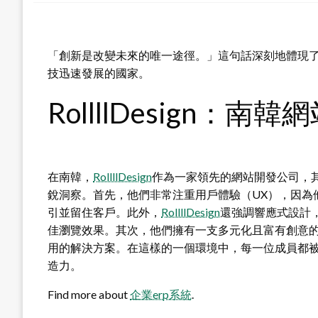
「創新是改變未來的唯一途徑。」這句話深刻地體現
技迅速發展的國家。
RollllDesign：
在南韓，
RollllDesign
作為一家領先的網站開發公司，
銳洞察。首先，他們非常注重用戶體驗（UX），因為
引並留住客戶。此外，
RollllDesign
還強調響應式設計
佳瀏覽效果。其次，他們擁有一支多元化且富有創意
用的解決方案。在這樣的一個環境中，每一位成員都
造力。
Find more about
企業erp系統
.