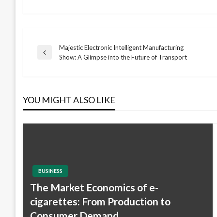
Majestic Electronic Intelligent Manufacturing
Post
Previous
Show: A Glimpse into the Future of Transport
Post
navigation
YOU MIGHT ALSO LIKE
BUSINESS
The Market Economics of e-
cigarettes: From Production to
Consumer Demand